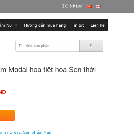
Giỏ hàng
ẩm Nữ
Hướng dẫn mua hàng
Tin tức
Liên hệ
m Modal họa tiết hoa Sen thời
ND
làm / Dress
,
Sản phẩm Nam