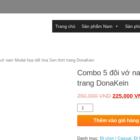
Trang chủ
Sản phẩm Nam
Sản ph
vớ nam Modal họa tiết hoa Sen thời trang DonaKein
Combo 5 đôi vớ na
trang DonaKein
250,000
VND
225,000
V
Số
lượng
Thêm vào giỏ hàng
Danh mục:
Đi chơi / Casual
,
Đi 