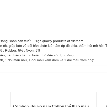
ng Đoàn sản xuất – High quality products of Vietnam
n tốt, giúp bảo vệ đôi bàn chân luôn ấm áp dễ chịu, thấm hút mồ hôi.
% ; Rubber: 5% ; Nyon: 5%
chiều, nên bàn chân to hoặc nhỏ đều sử dụng được.
nh, 1 đôi màu nâu, 1 đôi màu xám đậm và 1 đôi màu xám nhạt
Combo 3 đôi vớ nam Cotton thể thao màu