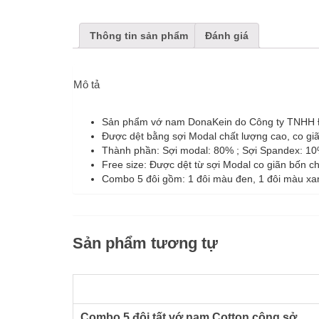
Thông tin sản phẩm
Đánh giá
Mô tả
Sản phẩm vớ nam DonaKein do Công ty TNHH Đặ
Được dệt bằng sợi Modal chất lượng cao, co giã
Thành phần: Sợi modal: 80% ; Sợi Spandex: 10
Free size: Được dệt từ sợi Modal co giãn bốn 
Combo 5 đôi gồm: 1 đôi màu đen, 1 đôi màu xa
Sản phẩm tương tự
Combo 5 đôi tất vớ nam Cotton công sở