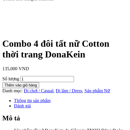
Combo 4 đôi tất nữ Cotton
thời trang DonaKein
135,000
VND
Số lượng
Thêm vào giỏ hàng
Danh mục:
Đi chơi / Casual
,
Đi làm / Dress
,
Sản phẩm Nữ
Thông tin sản phẩm
Đánh giá
Mô tả