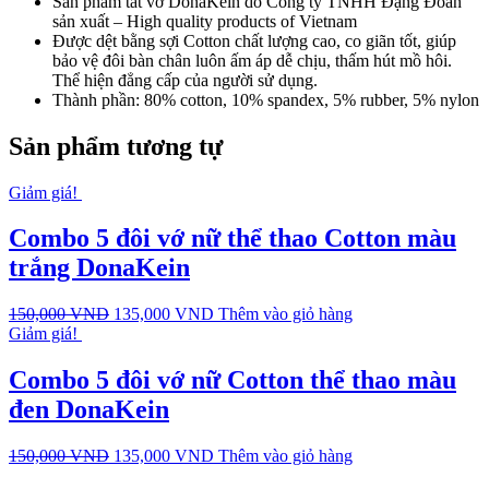
Sản phẩm tất vớ DonaKein do Công ty TNHH Đặng Đoàn
sản xuất – High quality products of Vietnam
Được dệt bằng sợi Cotton chất lượng cao, co giãn tốt, giúp
bảo vệ đôi bàn chân luôn ấm áp dễ chịu, thấm hút mồ hôi.
Thể hiện đẳng cấp của người sử dụng.
Thành phần: 80% cotton, 10% spandex, 5% rubber, 5% nylon
Sản phẩm tương tự
Giảm giá!
Combo 5 đôi vớ nữ thể thao Cotton màu
trắng DonaKein
150,000
VND
135,000
VND
Thêm vào giỏ hàng
Giảm giá!
Combo 5 đôi vớ nữ Cotton thể thao màu
đen DonaKein
150,000
VND
135,000
VND
Thêm vào giỏ hàng