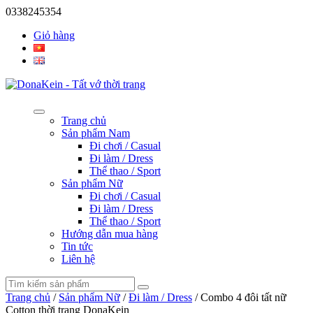
0338245354
Giỏ hàng
Trang chủ
Sản phẩm Nam
Đi chơi / Casual
Đi làm / Dress
Thể thao / Sport
Sản phẩm Nữ
Đi chơi / Casual
Đi làm / Dress
Thể thao / Sport
Hướng dẫn mua hàng
Tin tức
Liên hệ
Trang chủ
/
Sản phẩm Nữ
/
Đi làm / Dress
/ Combo 4 đôi tất nữ
Cotton thời trang DonaKein